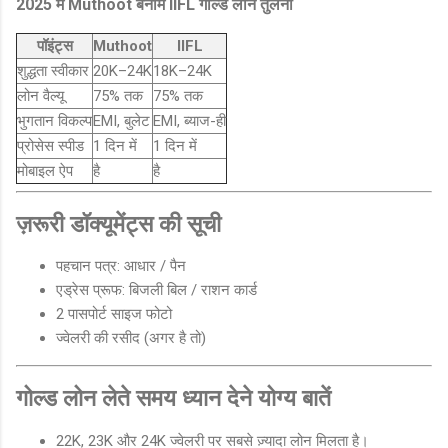
2025 में Muthoot बनाम IIFL गोल्ड लोन तुलना
पॉइंट्स
Muthoot
IIFL
शुद्धता स्वीकार
20K–24K
18K–24K
लोन वैल्यू
75% तक
75% तक
भुगतान विकल्प
EMI, बुलेट
EMI, ब्याज-ही
प्रोसेस स्पीड
1 दिन में
1 दिन में
मोबाइल ऐप
है
है
ज़रूरी डॉक्यूमेंट्स की सूची
पहचान पत्र: आधार / पैन
एड्रेस प्रूफ: बिजली बिल / राशन कार्ड
2 पासपोर्ट साइज फोटो
ज्वेलरी की रसीद (अगर है तो)
गोल्ड लोन लेते समय ध्यान देने योग्य बातें
22K, 23K और 24K ज्वेलरी पर सबसे ज़्यादा लोन मिलता है।