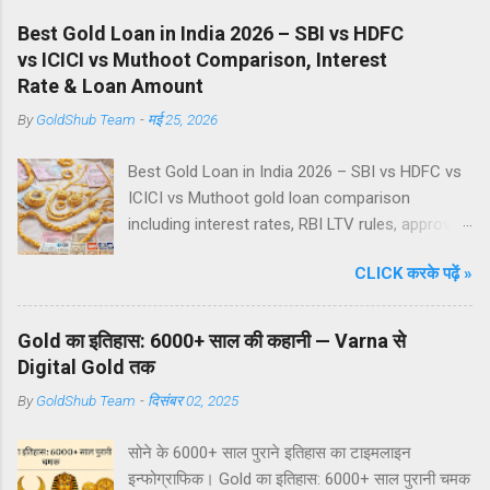
Best Gold Loan in India 2026 – SBI vs HDFC
vs ICICI vs Muthoot Comparison, Interest
Rate & Loan Amount
By
GoldShub Team
-
मई 25, 2026
Best Gold Loan in India 2026 – SBI vs HDFC vs
ICICI vs Muthoot gold loan comparison
including interest rates, RBI LTV rules, approval
time, loan amount, processing fees, and gold
CLICK करके पढ़ें »
loan calculator guide. Best Gold Loan in India
2026: SBI vs HDFC vs ICICI vs Muthoot – कौन
देता है सबसे ज्यादा Loan? Written by GoldShub
Gold का इतिहास: 6000+ साल की कहानी — Varna से
Team Edited by Swati Updated: 22 May 2026 📌
Digital Gold तक
Quick Summary (2026) Lowest Interest Range:
By
GoldShub Team
-
दिसंबर 02, 2025
SBI Fastest Approval: Muthoot Finance Best
Private Bank Option: ICICI Bank Flexible
सोने के 6000+ साल पुराने इतिहास का टाइमलाइन
Repayment: HDFC Bank RBI Tiered LTV: Up to
इन्फोग्राफिक। Gold का इतिहास: 6000+ साल पुरानी चमक
85% (loan amount based) ⚠️ RBI Important